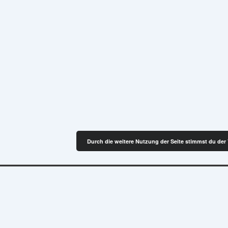
Durch die weitere Nutzung der Seite stimmst du de
r-Schule Simmern
| Präsentiert von
Responsive-