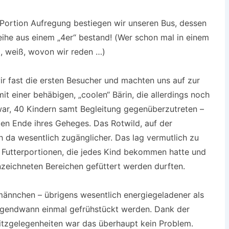
 Portion Aufregung bestiegen wir unseren Bus, dessen
Reihe aus einem „4er“ bestand! (Wer schon mal in einem
, weiß, wovon wir reden …)
r fast die ersten Besucher und machten uns auf zur
t einer behäbigen, „coolen“ Bärin, die allerdings noch
war, 40 Kindern samt Begleitung gegenüberzutreten –
en Ende ihres Geheges. Das Rotwild, auf der
h da wesentlich zugänglicher. Das lag vermutlich zu
n Futterportionen, die jedes Kind bekommen hatte und
nzeichneten Bereichen gefüttert werden durften.
männchen – übrigens wesentlich energiegeladener als
 irgendwann einmal gefrühstückt werden. Dank der
 Sitzgelegenheiten war das überhaupt kein Problem.