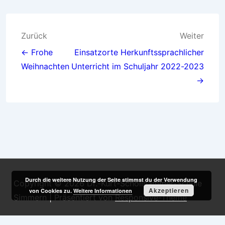
Beitragsnavigation
Zurück
Weiter
← Frohe
Einsatzorte Herkunftssprachlicher
Weihnachten
Unterricht im Schuljahr 2022-2023
→
Durch die weitere Nutzung der Seite stimmst du der Verwendung
Copyright © 2026
Dr.-Kurt-Schöllhammer-Schule
Akzeptieren
von Cookies zu.
Weitere Informationen
Simmern
| Präsentiert von
Responsive-Theme