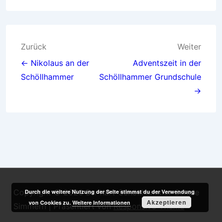
Beitragsnavigation
Zurück
Weiter
← Nikolaus an der
Adventszeit in der
Schöllhammer
Schöllhammer Grundschule
→
Copyright © 2026
Dr.-Kurt-Schöllhammer-Schule
Durch die weitere Nutzung der Seite stimmst du der Verwendung
Akzeptieren
von Cookies zu.
Weitere Informationen
Simmern
| Präsentiert von
Responsive-Theme