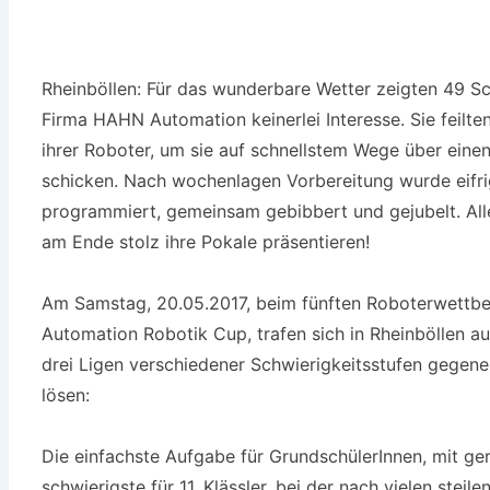
Rheinböllen: Für das wunderbare Wetter zeigten 49 Sc
Firma HAHN Automation keinerlei Interesse. Sie feilt
ihrer Roboter, um sie auf schnellstem Wege über einen
schicken. Nach wochenlagen Vorbereitung wurde eifrig
programmiert, gemeinsam gebibbert und gejubelt. All
am Ende stolz ihre Pokale präsentieren!
Am Samstag, 20.05.2017, beim fünften Roboterwettb
Automation Robotik Cup, trafen sich in Rheinböllen a
drei Ligen verschiedener Schwierigkeitsstufen gegen
lösen:
Die einfachste Aufgabe für GrundschülerInnen, mit ge
schwierigste für 11. Klässler, bei der nach vielen steil