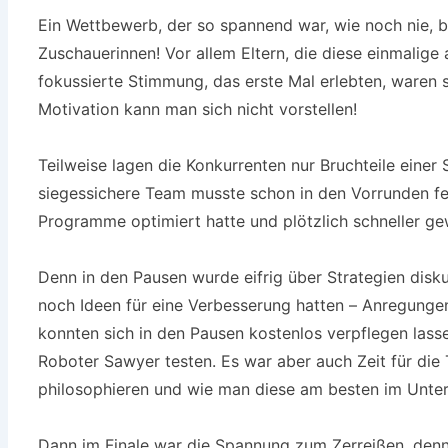
Ein Wettbewerb, der so spannend war, wie noch nie, b
Zuschauerinnen! Vor allem Eltern, die diese einmalige
fokussierte Stimmung, das erste Mal erlebten, waren s
Motivation kann man sich nicht vorstellen!
Teilweise lagen die Konkurrenten nur Bruchteile eine
siegessichere Team musste schon in den Vorrunden fes
Programme optimiert hatte und plötzlich schneller g
Denn in den Pausen wurde eifrig über Strategien disku
noch Ideen für eine Verbesserung hatten – Anregunge
konnten sich in den Pausen kostenlos verpflegen lass
Roboter Sawyer testen. Es war aber auch Zeit für die
philosophieren und wie man diese am besten im Unterr
Dann im Finale war die Spannung zum Zerreißen, denn