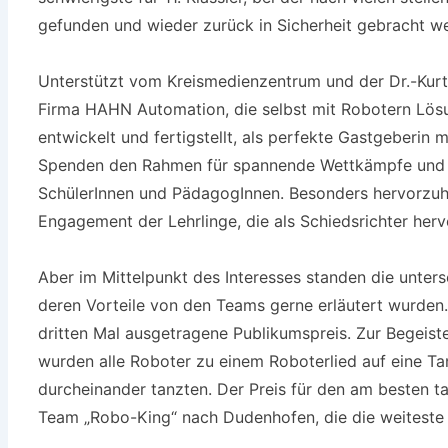
gefunden und wieder zurück in Sicherheit gebracht w
Unterstützt vom Kreismedienzentrum und der Dr.-Kur
Firma HAHN Automation, die selbst mit Robotern Lö
entwickelt und fertigstellt, als perfekte Gastgeberin 
Spenden den Rahmen für spannende Wettkämpfe und e
SchülerInnen und PädagogInnen. Besonders hervorzu
Engagement der Lehrlinge, die als Schiedsrichter herv
Aber im Mittelpunkt des Interesses standen die unter
deren Vorteile von den Teams gerne erläutert wurde
dritten Mal ausgetragene Publikumspreis. Zur Begeis
wurden alle Roboter zu einem Roboterlied auf eine Tan
durcheinander tanzten. Der Preis für den am besten 
Team „Robo-King“ nach Dudenhofen, die die weiteste A