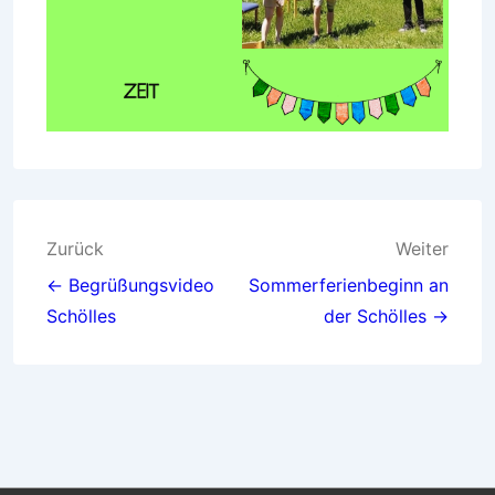
Beitragsnavigation
Zurück
Weiter
← Begrüßungsvideo
Sommerferienbeginn an
Schölles
der Schölles →