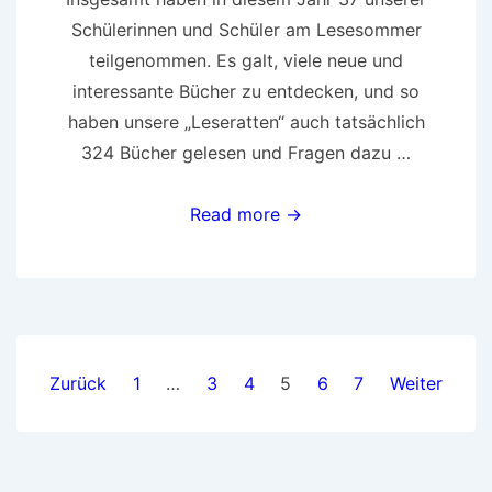
Schülerinnen und Schüler am Lesesommer
teilgenommen. Es galt, viele neue und
interessante Bücher zu entdecken, und so
haben unsere „Leseratten“ auch tatsächlich
324 Bücher gelesen und Fragen dazu …
Lesesommer
Read more →
2019
Seitennummerierung
Zurück
1
…
3
4
5
6
7
Weiter
der
Beiträge