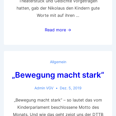
Theaterstück und Gedichte vorgetragen
hatten, gab der Nikolaus den Kindern gute
Worte mit auf ihren …
Nikolaus
Read more →
an
der
Schöllhammer
Allgemein
„Bewegung macht stark“
Admin VGV
Dez. 5, 2019
„Bewegung macht stark“ – so lautet das vom
Kinderparlament beschlossene Motto des
Monats. Und wie das geht zeigt uns der DTTB