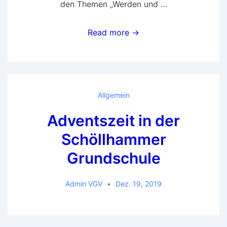
den Themen „Werden und …
„Hospiz
Read more →
macht
Schule“-
Ein
sensibles
Allgemein
Thema
Adventszeit in der
kindgerecht
vermittelt
Schöllhammer
Grundschule
Admin VGV
Dez. 19, 2019